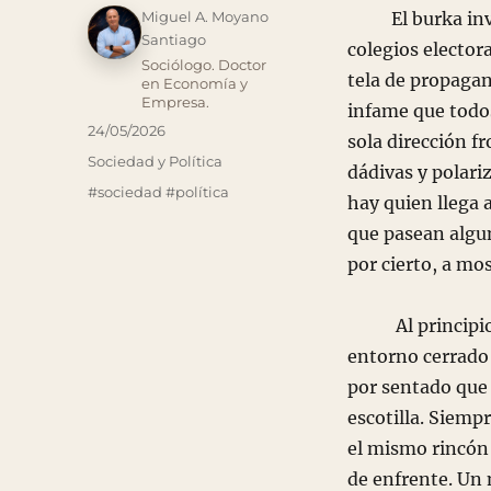
Autor
El burka invisi
colegios electora
tela de propagan
infame que todo
Publicado
24/05/2026
sola dirección fr
el
Categorías
Sociedad y Política
dádivas y polari
Etiquetas
#sociedad #política
hay quien llega 
que pasean algun
por cierto, a mos
Al principio, s
entorno cerrado 
por sentado que t
escotilla. Siemp
el mismo rincón 
de enfrente. Un