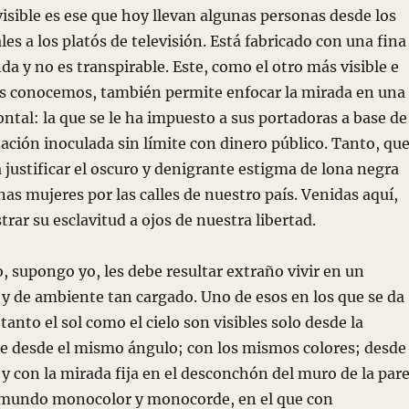
ble es ese que hoy llevan algunas personas desde los
les a los platós de televisión. Está fabricado con una fina
da y no es transpirable. Este, como el otro más visible e
s conocemos, también permite enfocar la mirada en una
ontal: la que se le ha impuesto a sus portadoras a base de
zación inoculada sin límite con dinero público. Tanto, qu
a justificar el oscuro y denigrante estigma de lona negra
as mujeres por las calles de nuestro país. Venidas aquí,
trar su esclavitud a ojos de nuestra libertad.
upongo yo, les debe resultar extraño vivir en un
y de ambiente tan cargado. Uno de esos en los que se da
anto el sol como el cielo son visibles solo desde la
re desde el mismo ángulo; con los mismos colores; desde
y con la mirada fija en el desconchón del muro de la par
 mundo monocolor y monocorde, en el que con