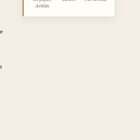
Aviñón
se
a