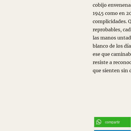
cobijo envenenad
1945 como en 202
complicidades. 
reprobables, cad
las manos untada
blanco de los día
ese que caminaba
resiste a recono
que sienten sin
compartir