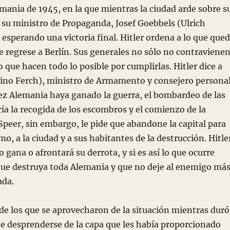
ania de 1945, en la que mientras la ciudad arde sobre s
y su ministro de Propaganda, Josef Goebbels (Ulrich
esperando una victoria final. Hitler ordena a lo que que
ue regrese a Berlín. Sus generales no sólo no contraviene
o que hacen todo lo posible por cumplirlas. Hitler dice a
eino Ferch), ministro de Armamento y consejero persona
ez Alemania haya ganado la guerra, el bombardeo de las
ría la recogida de los escombros y el comienzo de la
Speer, sin embargo, le pide que abandone la capital para
mo, a la ciudad y a sus habitantes de la destrucción. Hitle
 gana o afrontará su derrota, y si es así lo que ocurre
que destruya toda Alemania y que no deje al enemigo má
ada.
os que se aprovecharon de la situación mientras duró
e desprenderse de la capa que les había proporcionado