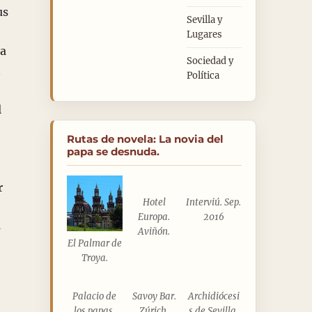
us
Sevilla y
Lugares
da
Sociedad y
n
Política
l
Rutas de novela: La novia del
papa se desnuda.
r
Hotel
Interviú. Sep.
Europa.
2016
s
Aviñón.
El Palmar de
Troya.
Palacio de
Savoy Bar.
Archidiócesi
los papas.
Zúrich.
s de Sevilla.