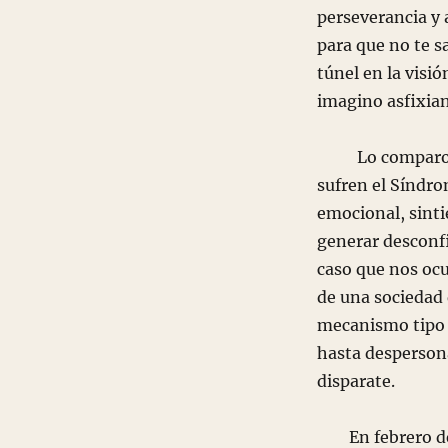
perseverancia y 
para que no te sa
túnel en la visió
imagino asfixian
Lo comparo con
sufren el Síndr
emocional, sinti
generar desconfi
caso que nos ocu
de una sociedad q
mecanismo tipo d
hasta despersona
disparate.
En febrero de 2