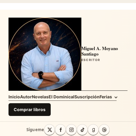
Miguel A. Moyano
Santiago
ESCRITOR
Inicio
Autor
Novelas
El Dominical
Suscripción
Ferias
Comprar libros
Sígueme