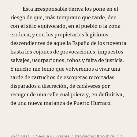
Esta irresponsable deriva los pone en el
riesgo de que, más temprano que tarde, den
con el sitio equivocado, en el pueblo o la zona
errónea, y con los propietarios legítimos
descendientes de aquella España de los noventa
hasta los cojones de provocaciones, impuestos
salvajes, usurpaciones, robos y falta de justicia.
Y mucho me temo que volveremos a vivir una
tarde de cartuchos de escopetas recortadas
disparados a discreción, de cadáveres por
recoger de una calle cualquiera y, en definitiva,
de una nueva matanza de Puerto Hurraco.
Publicado
Categorías
Etiquetas
24/01/2021
Sevilla y Lugares
#sociedad #política
2