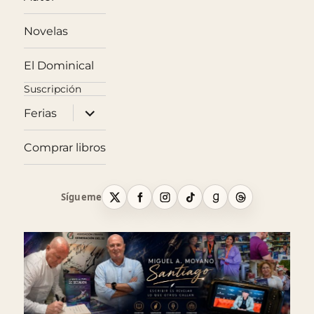
Novelas
El Dominical
expande
Ferias
el
menú
inferior
Comprar libros
Sígueme