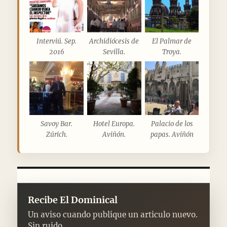
Interviú. Sep.
Archidiócesis de
El Palmar de
2016
Sevilla.
Troya.
Savoy Bar.
Hotel Europa.
Palacio de los
Zúrich.
Aviñón.
papas. Aviñón
Recibe El Dominical
Un aviso cuando publique un articulo nuevo.
Sin ruido.