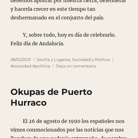
debemos apostar por nuestra tierra, defenderla
y hacerla crecer en este tiempo tan
deshermanado en el conjunto del país.
Y, sobre todo, hoy es día de celebrarlo.
Feliz día de Andalucía.
Publicado
Categorías
Etiquetas
28/02/2021
Sevilla y Lugares
,
Sociedad y Política
el
en
#sociedad #política
Deja un comentario
California
de
Europa
Okupas de Puerto
Hurraco
El 26 de agosto de 1990 los españoles nos
vimos conmocionados por las noticias que nos