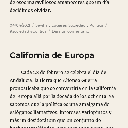
de esos maravillosos amaneceres que un día
decidimos olvidar.
Publicado
Categorías
Etiquetas
04/04/2021
Sevilla y Lugares
,
Sociedad y Política
el
en
#sociedad #política
Deja un comentario
1800
supervivientes
California de Europa
Cada 28 de febrero se celebra el día de
Andalucía, la tierra que Alfonso Guerra
pronosticaba que se convertiría en la California
de Europa allá por la década de los ochenta. Ya
sabemos que la política es una amalgama de
eslóganes llamativos, intereses variopintos y
más un desiderátum que un conjunto de