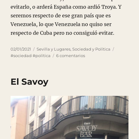
evitarlo, o arderá España como ardió Troya. Y
seremos respecto de ese gran país que es
Venezuela, lo que Venezuela no quiso ser
respecto de Cuba pero no consiguió evitar.
Publicado
Categorías
Etiquetas
02/01/2021
Sevilla y Lugares
,
Sociedad y Política
el
en
#sociedad #política
6 comentarios
¡Viva
Venezuela!
El Savoy