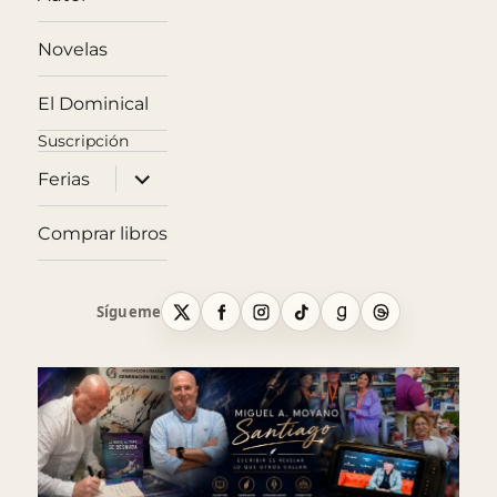
Novelas
El Dominical
expande
Ferias
el
menú
inferior
Comprar libros
Sígueme