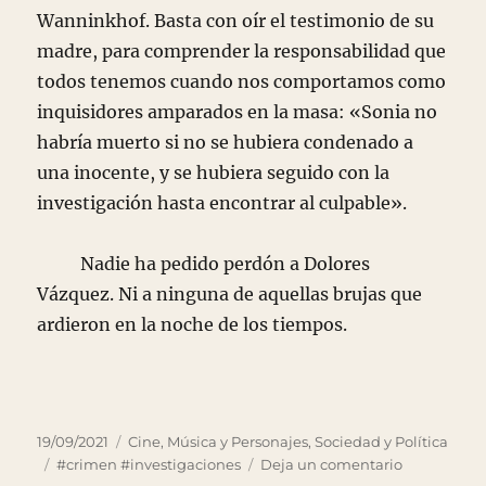
Wanninkhof. Basta con oír el testimonio de su
madre, para comprender la responsabilidad que
todos tenemos cuando nos comportamos como
inquisidores amparados en la masa: «Sonia no
habría muerto si no se hubiera condenado a
una inocente, y se hubiera seguido con la
investigación hasta encontrar al culpable».
Nadie ha pedido perdón a Dolores
Vázquez. Ni a ninguna de aquellas brujas que
ardieron en la noche de los tiempos.
Publicado
Categorías
19/09/2021
Cine, Música y Personajes
,
Sociedad y Política
el
Etiquetas
en
#crimen #investigaciones
Deja un comentario
Caza