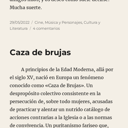
Mucha suerte.
Publicado
Categorías
29/05/2022
Cine, Música y Personajes
,
Cultura y
el
en
Literatura
4 comentarios
Gente
luminosa
Caza de brujas
A principios de la Edad Moderna, allá por
el siglo XV, nació en Europa un fenómeno
conocido como «Caza de Brujas». Un
despropósito colectivo consistente en la
persecución de, sobre todo mujeres, acusadas
de practicar y alentar un nutrido catálogo de
acciones contrarias a la Iglesia o a las normas
de convivencia. Un puritanismo fariseo que,