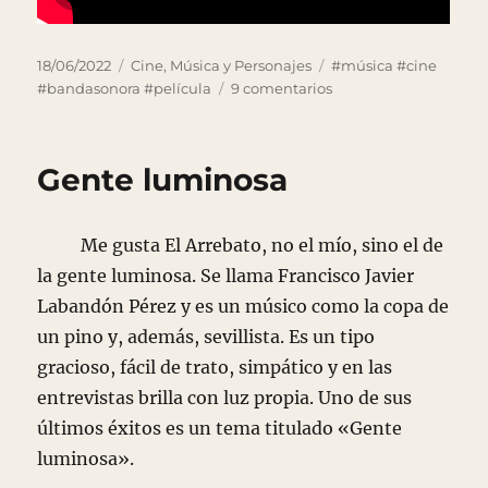
Publicado
Categorías
Etiquetas
18/06/2022
Cine, Música y Personajes
#música #cine
el
en
#bandasonora #película
9 comentarios
El
profesional
Gente luminosa
Me gusta El Arrebato, no el mío, sino el de
la gente luminosa. Se llama Francisco Javier
Labandón Pérez y es un músico como la copa de
un pino y, además, sevillista. Es un tipo
gracioso, fácil de trato, simpático y en las
entrevistas brilla con luz propia. Uno de sus
últimos éxitos es un tema titulado «Gente
luminosa».