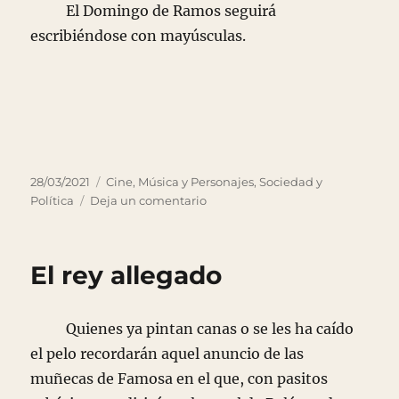
El Domingo de Ramos seguirá
escribiéndose con mayúsculas.
Publicado
Categorías
28/03/2021
Cine, Música y Personajes
,
Sociedad y
el
en
Política
Deja un comentario
Un
día
con
El rey allegado
Mayúsculas
Quienes ya pintan canas o se les ha caído
el pelo recordarán aquel anuncio de las
muñecas de Famosa en el que, con pasitos