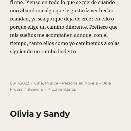
firme. Pienso en todo lo que se pierde cuando
uno abandona algo que le gustaría ver hecho
realidad, ya sea porque deja de creer en ello o
porque elige un camino diferente. Prefiero que
mis sueños me acompañen aunque, con el
tiempo, tanto ellos como yo caminemos a solas
siguiendo un rumbo incierto.
Publicado
Categorías
06/11/2022
Cine, Música y Personajes
,
Novela y Obra
el
Etiquetas
en
Propia
#Sevilla
4 comentarios
Soñar
despacio
Olivia y Sandy